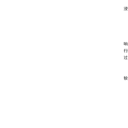
浸
响
行
过
较