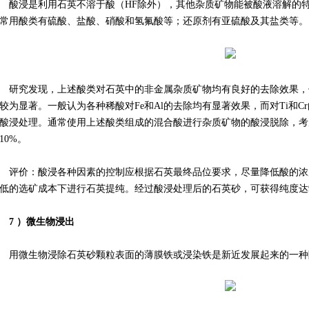
酸浸是利用石英不溶于酸（HF除外），其他杂质矿物能被酸液溶解的
常用酸类有硫酸、盐酸、硝酸和氢氟酸等；还原剂有亚硫酸及其盐类等。
研究发现，上述酸类对石英中的非金属杂质矿物均有良好的去除效果，
较为显著。一般认为各种稀酸对Fe和Al的去除均有显著效果，而对Ti和C
酸浸处理。通常使用上述酸类组成的混合酸进行杂质矿物的酸浸脱除，考
10%。
评价：酸浸各种因素的控制应根据石英最终品位要求，尽量降低酸的浓
低的选矿成本下进行石英提纯。经过酸浸处理后的石英砂，可获得纯度达99
7 ）微生物浸出
用微生物浸除石英砂颗粒表面的薄膜铁或浸染铁是新近发展起来的一种