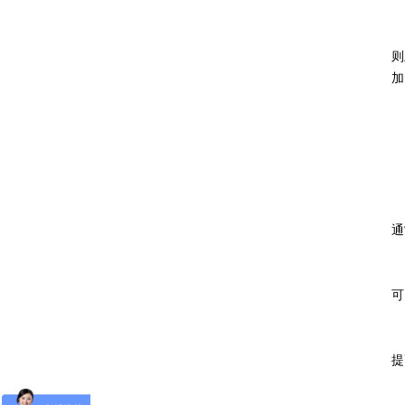
则
加
通
可
提