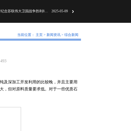
习近平出席俄罗斯纪念苏联伟大卫国战争胜利80周年庆典
2025-05-09
务院第八次全体会
2025-03-29
凝心聚力谋发展，砥砺前行谱新篇
2024-12-31
当前位置：
主页
>
新闻资讯
>
综合新闻
493
纯及深加工开发利用的比较晚，并且主要用
大，但对原料质量要求低。对于一些优质石