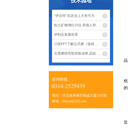
技术园地
“伊石特”在农业上大有可为
粘土矿物增白10法 承德人和矿业
伊利石发展前景
25张PPT了解立式磨（值得收藏）
石墨烯研究取得新成果 晶粒尺寸调控-承德人和矿业
品
咨询热线
然
0314-2525439
的
地址：河北省承德市顺诚大厦2103室
邮箱：rhkyad@163.com
近