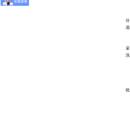
分
选
采
洗
统