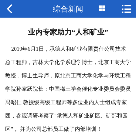



综合新闻
网站首页

关于我们
业内专家助力“人和矿业”
产品展示
2019年6月1日，承德人和矿业有限责任公司技术
资质荣誉
总工程师，吉林大学化学系理学博士，北京工商大学
新闻资讯
教授，博士生导师，原北京工商大学化学与环境工程
应用案例
学院孙家跃院长；中国稀土学会催化专业委员会委员
技术园地
冯昭仁 教授级高级工程师等多位业内人士组成专家
团，参观调研考察了“承德人和矿业矿区、矿部和园
联系我们
区”， 并为公司总部员工做了内部培训！
诚聘英才