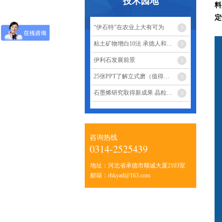
技术园地
料
定
“伊石特”在农业上大有可为
伊
粘土矿物增白10法 承德人和矿业
伊利石发展前景
25张PPT了解立式磨（值得收藏）
石墨烯研究取得新成果 晶粒尺寸调控-承德人和矿业
咨询热线
0314-2525439
地址：河北省承德市顺诚大厦2103室
邮箱：rhkyad@163.com