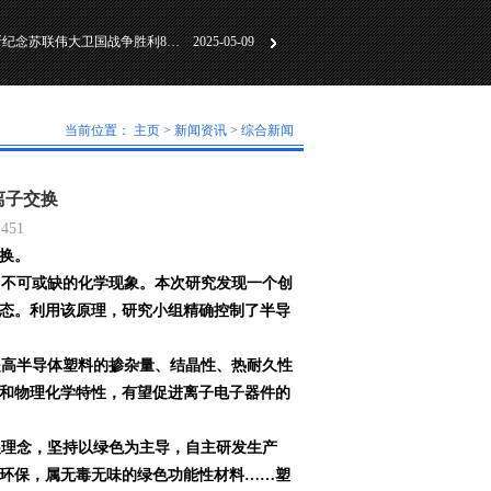
习近平出席俄罗斯纪念苏联伟大卫国战争胜利80周年庆典
2025-05-09
务院第八次全体会
2025-03-29
凝心聚力谋发展，砥砺前行谱新篇
2024-12-31
当前位置：
主页
>
新闻资讯
>
综合新闻
离子交换
451
换。
不可或缺的化学现象。本次研究发现一个创
态。利用该原理，研究小组精确控制了半导
高半导体塑料的掺杂量、结晶性、热耐久性
和物理化学特性，有望促进离子电子器件的
展理念，坚持以绿色为主导，自主研发生产
色环保，属无毒无味的绿色功能性材料……塑