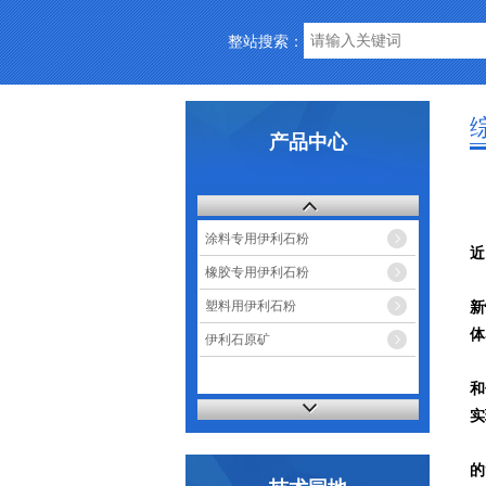
整站搜索：
产品中心
涂料专用伊利石粉
近
橡胶专用伊利石粉
离
塑料用伊利石粉
新
体
伊利石原矿
此
和
实
承
的