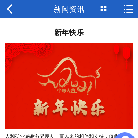



新闻资讯
网站首页

关于我们
新年快乐
产品展示
资质荣誉
新闻资讯
应用案例
技术园地
联系我们
诚聘英才
人和矿业感谢各界朋友一直以来的相伴和支持，值此2021