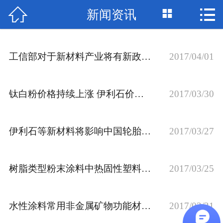



新闻资讯
网站首页

关于我们
工信部对于新材料产业将有新政策 承德人和矿业 伊利石
2017/04/01
产品展示
资质荣誉
钛白粉价格持续上涨 伊利石价格上涨还远吗？ 承德人和矿业有限责任公司
2017/03/30
新闻资讯
伊利石等新材料将影响中国轮胎行业发展 承德人和矿业
2017/03/27
应用案例
技术园地
树脂类型粉末涂料中热固性塑料拔得头筹 承德人和矿业 伊利石
2017/03/25
联系我们
水性涂料常用非金属矿物功能材料 承德人和矿业
2017/03/21
诚聘英才