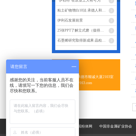
“伊石特”在农业上大有可为
粘土矿物增白10法 承德人和矿业
伊利石发展前景
25张PPT了解立式磨（值得收藏）
石墨烯研究取得新成果 晶粒尺寸调控-承德人和矿业
请您留言
咨询热线
地址：河北省承德市顺诚大厦2103室
感谢您的关注，当前客服人员不在
邮箱：rhkyad@163.com
线，请填写一下您的信息，我们会
尽快和您联系。
友情链接：
中国粉体网
中国非金属矿业协会