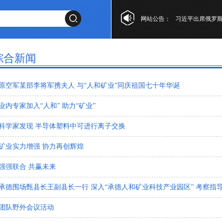
网站公告：
李强主持召开国
喜迎2025年，
综合新闻
原空军某部李将军携夫人 与“人和矿业”同庆祖国七十年华诞
业内专家加入“人和” 助力“矿业”
科学家发现 半导体塑料中可进行离子交换
矿业实力增强 协力再创辉煌
强强联合 共赢未来
承德围场甄县长王副县长一行 深入“承德人和矿业科技产业园区” 考察指
团队野外会议活动