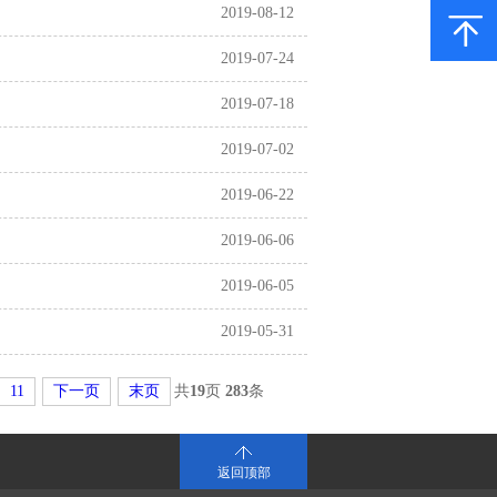
2019-08-12
2019-07-24
2019-07-18
2019-07-02
2019-06-22
2019-06-06
2019-06-05
2019-05-31
11
下一页
末页
共
19
页
283
条
返回顶部